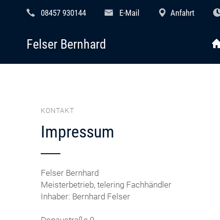
08457 930144
E-Mail
Anfahrt
Felser Bernhard
KONTAKT
Impressum
Felser Bernhard
Meisterbetrieb, telering Fachhändler
Inhaber: Bernhard Felser
Donaustraße 9