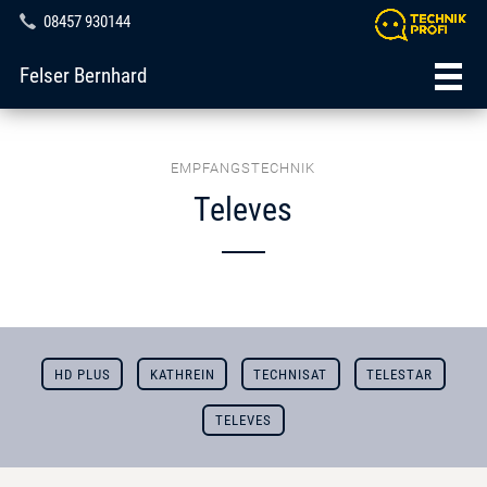
08457 930144
Felser Bernhard
EMPFANGSTECHNIK
Televes
HD PLUS
KATHREIN
TECHNISAT
TELESTAR
TELEVES