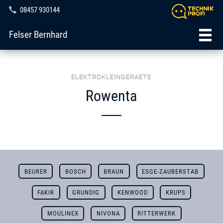
08457 930144
Felser Bernhard
ELEKTROKLEINGERAETE
Rowenta
BEURER
BOSCH
BRAUN
ESGE-ZAUBERSTAB
FAKIR
GRUNDIG
KENWOOD
KRUPS
MOULINEX
NIVONA
RITTERWERK