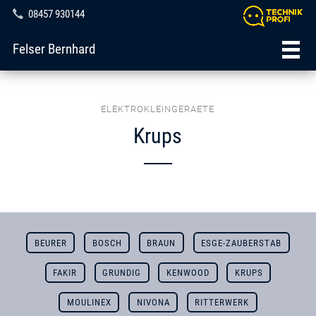
08457 930144
Felser Bernhard
ELEKTROKLEINGERAETE
Krups
BEURER
BOSCH
BRAUN
ESGE-ZAUBERSTAB
FAKIR
GRUNDIG
KENWOOD
KRUPS
MOULINEX
NIVONA
RITTERWERK